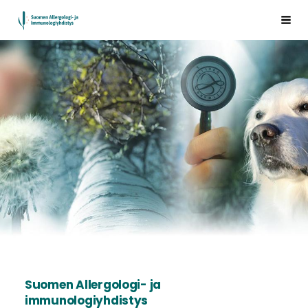
Siirry
Suomen Allergologi- ja immunologiyhdistys ry.
Val
sivun
sisältöön
Suomen Allergologi- ja
immunologiyhdistys