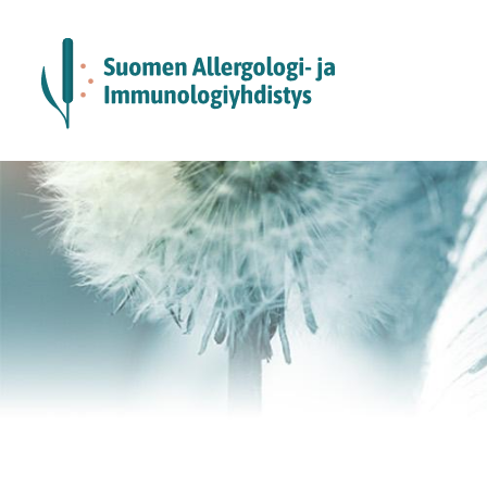
Siirry
sivun
sisältöön
Suomen Allergologi- ja immunologiyhdi