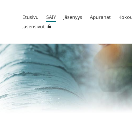
Etusivu
SAIY
Jäsenyys
Apurahat
Kokou
stys ry.
Jäsensivut